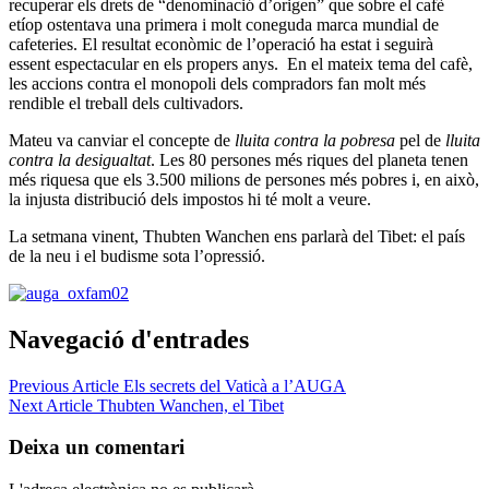
recuperar els drets de “denominació d’origen” que sobre el cafè
etíop ostentava una primera i molt coneguda marca mundial de
cafeteries. El resultat econòmic de l’operació ha estat i seguirà
essent espectacular en els propers anys. En el mateix tema del cafè,
les accions contra el monopoli dels compradors fan molt més
rendible el treball dels cultivadors.
Mateu va canviar el concepte de
lluita contra la pobresa
pel de
lluita
contra la desigualtat
. Les 80 persones més riques del planeta tenen
més riquesa que els 3.500 milions de persones més pobres i, en això,
la injusta distribució dels impostos hi té molt a veure.
La setmana vinent, Thubten Wanchen ens parlarà del Tibet: el país
de la neu i el budisme sota l’opressió.
Navegació d'entrades
Previous Article
Els secrets del Vaticà a l’AUGA
Next Article
Thubten Wanchen, el Tibet
Deixa un comentari