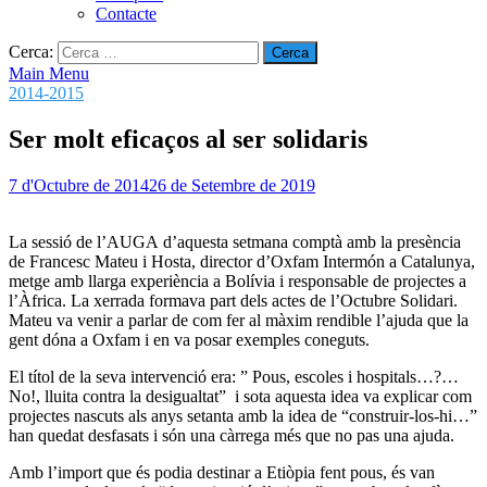
Contacte
Cerca:
Main Menu
2014-2015
Ser molt eficaços al ser solidaris
7 d'Octubre de 2014
26 de Setembre de 2019
La sessió de l’AUGA d’aquesta setmana comptà amb la presència
de Francesc Mateu i Hosta, director d’Oxfam Intermón a Catalunya,
metge amb llarga experiència a Bolívia i responsable de projectes a
l’Àfrica. La xerrada formava part dels actes de l’Octubre Solidari.
Mateu va venir a parlar de com fer al màxim rendible l’ajuda que la
gent dóna a Oxfam i en va posar exemples coneguts.
El títol de la seva intervenció era: ” Pous, escoles i hospitals…?…
No!, lluita contra la desigualtat” i sota aquesta idea va explicar com
projectes nascuts als anys setanta amb la idea de “construir-los-hi…”
han quedat desfasats i són una càrrega més que no pas una ajuda.
Amb l’import que és podia destinar a Etiòpia fent pous, és van