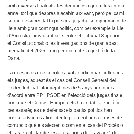
amb diverses finalitats: les denúncies i querelles com a
arma, tot i que després s’acabin arxivant, però pel camí
ja han desacreditat la persona jutjada; la impugnació de
lleis amb gran contingut polític, com per exemple la Llei
d’Amnistia, provocant xocs entre el Tribunal Superior i
el Constitucional; o les investigacions de gran abast
mediàtic del 2025, com per exemple la gestió de la
Dana.
La qüestió és que la política vol condicionar i influenciar
els jutges, aquest és el cas del Consell General del
Poder Judicial, bloquejat més de 5 anys per manca
d’acord entre PP i PSOE en l’elecció dels jutges fins el
punt que el Consell Europeu els ha cridat l’atenció, o
per estratègies de defensa: els partits polítics han
buscat advocats afins ideològicament per a causes de
corrupció que els afecten o com en el cas del Procés o
el cas Pujol i també les acusacions de “Lawfare”, de