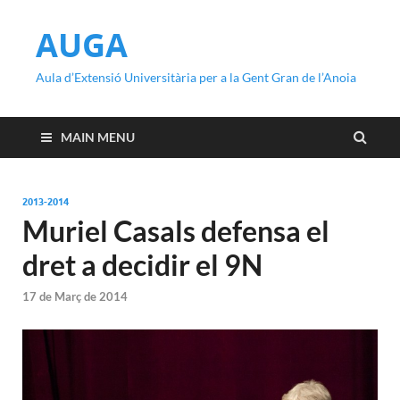
AUGA
Aula d’Extensió Universitària per a la Gent Gran de l’Anoia
MAIN MENU
2013-2014
Muriel Casals defensa el
dret a decidir el 9N
17 de Març de 2014